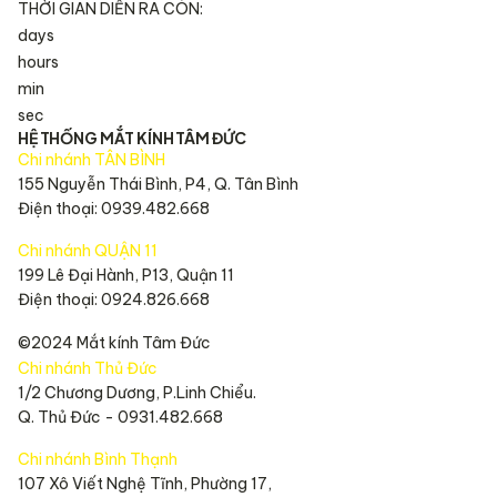
THỜI GIAN DIỄN RA CÒN:
days
hours
min
sec
HỆ THỐNG MẮT KÍNH TÂM ĐỨC
Chi nhánh TÂN BÌNH
155 Nguyễn Thái Bình, P4, Q. Tân Bình
Điện thoại: 0939.482.668
Chi nhánh QUẬN 11
199 Lê Đại Hành, P13, Quận 11
Điện thoại: 0924.826.668
©2024 Mắt kính Tâm Đức
Chi nhánh Thủ Đức
1/2 Chương Dương, P.Linh Chiểu.
Q. Thủ Đức - 0931.482.668
Chi nhánh Bình Thạnh
107 Xô Viết Nghệ Tĩnh, Phường 17,