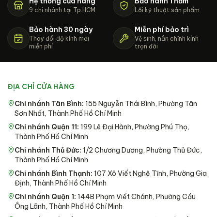
Hệ thống cửa hàng
Bảo hành 1 năm
9 chi nhánh tại Tp.HCM
Lỗi kỹ thuật sản phẩm
Bảo hành 30 ngày
Miễn phí bảo trì
Thay đổi độ kính mới
Vệ sinh, nắn chỉnh kính
miễn phí
trọn đời
ĐỊA CHỈ CỬA HÀNG
Chi nhánh Tân Bình
:
155 Nguyễn Thái Bình, Phường Tân
Sơn Nhất, Thành Phố Hồ Chí Minh
Chi nhánh Quận 11
:
199 Lê Đại Hành, Phường Phú Thọ,
Thành Phố Hồ Chí Minh
Chi nhánh Thủ Đức
:
1/2 Chương Dương, Phường Thủ Đức,
Thành Phố Hồ Chí Minh
Chi nhánh Bình Thạnh
:
107 Xô Viết Nghệ Tĩnh, Phường Gia
Định, Thành Phố Hồ Chí Minh
Chi nhánh Quận 1
:
144B Phạm Viết Chánh, Phường Cầu
Ông Lãnh, Thành Phố Hồ Chí Minh