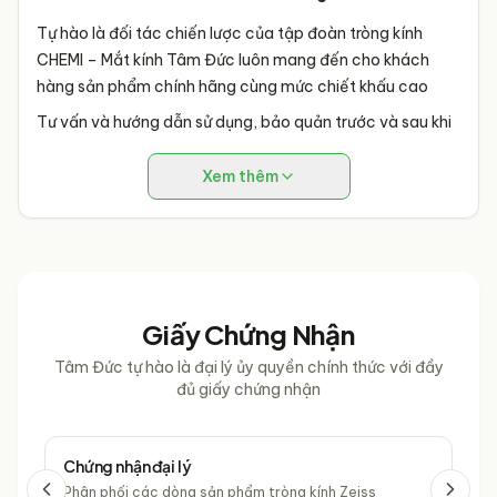
Tự hào là đối tác chiến lược của tập đoàn tròng kính
CHEMI – Mắt kính Tâm Đức luôn mang đến cho khách
hàng sản phẩm chính hãng cùng mức chiết khấu cao
Tư vấn và hướng dẫn sử dụng, bảo quản trước và sau khi
mua kính
Xem thêm
Đội ngũ KTV nhiều năm kinh nghiệm đo mắt, tư vấn chọn
mẫu kính phù hợp
Chế độ bảo hành 1 năm lớp phủ không bong tróc
Giấy chứng nhận đại lí Chemi
Giấy Chứng Nhận
An Tâm Khi Mua Sắm:
Tâm Đức tự hào là đại lý ủy quyền chính thức với đầy
Sản phẩm được phân phối chính thức bởi công ty
Chemi
đủ giấy chứng nhận
Việt Nam
, đầy đủ hóa đơn VAT
Khách hàng được kiểm tra bao bì, tem seal niêm phong
trước khi cắt
Chứng nhận đại lý
Chứ
Phân phối các dòng sản phẩm tròng kính Zeiss
Phâ