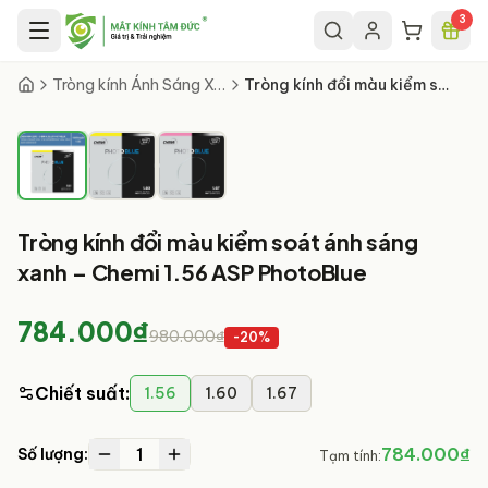
Chuyển đến nội dung chính
3
1
/
3
Tròng kính Ánh Sáng Xanh
Tròng kính đổi màu kiểm soát ánh sáng xanh – Chemi 1.56 ASP PhotoBlue
Tròng kính đổi màu kiểm soát ánh sáng
xanh – Chemi 1.56 ASP PhotoBlue
784.000₫
980.000₫
-
20
%
Chiết suất
:
1.56
1.60
1.67
1
784.000₫
Số lượng:
Tạm tính: