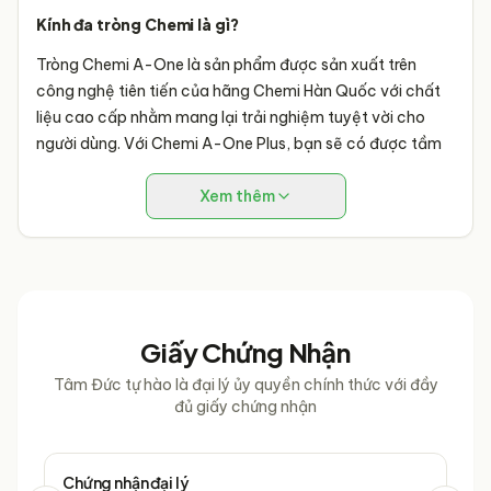
Kính đa tròng Chemi là gì?
Tròng Chemi A-One là sản phẩm được sản xuất trên
công nghệ tiên tiến của hãng Chemi Hàn Quốc với chất
liệu cao cấp nhằm mang lại trải nghiệm tuyệt vời cho
người dùng. Với Chemi A-One Plus, bạn sẽ có được tầm
nhìn sắc nét ở mọi khoảng cách, giúp bạn thực hiện các
hoạt động hàng ngày một cách dễ dàng và thoải mái.
Xem thêm
Lý do nên chọn:
Có nhiều lý do để bạn chọn Chemi A-One:
- Công nghệ đa tròng tiên tiến: cung cấp độ phân giải
Giấy Chứng Nhận
cao ở mọi khoảng cách
- Chất liệu cao cấp: bền, nhẹ và thoải mái khi đeo
Tâm Đức tự hào là đại lý ủy quyền chính thức với đầy
- Tùy chọn độ cận và viễn phù hợp với nhu cầu của từng
đủ giấy chứng nhận
người dùng
- Hỗ trợ khách hàng tận tâm và chính sách bảo hành, đổi
trả linh hoạt
Chứng nhận đại lý
Chứ