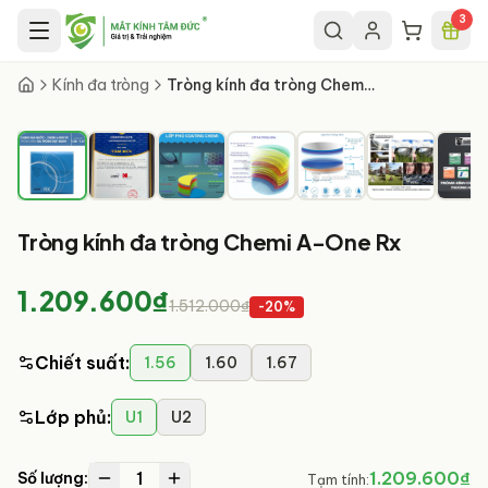
Chuyển đến nội dung chính
3
1
/
8
Kính đa tròng
Tròng kính đa tròng Chemi A-One Rx
Tròng kính đa tròng Chemi A-One Rx
1.209.600₫
1.512.000₫
-
20
%
Chiết suất
:
1.56
1.60
1.67
Lớp phủ
:
U1
U2
1
1.209.600₫
Số lượng:
Tạm tính: