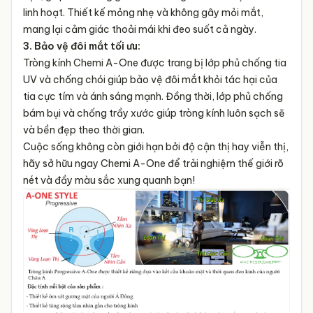
linh hoạt. Thiết kế mỏng nhẹ và không gây mỏi mắt,
mang lại cảm giác thoải mái khi đeo suốt cả ngày.
3. Bảo vệ đôi mắt tối ưu:
Tròng kính Chemi A-One được trang bị lớp phủ chống tia
UV và chống chói giúp bảo vệ đôi mắt khỏi tác hại của
tia cực tím và ánh sáng mạnh. Đồng thời, lớp phủ chống
bám bụi và chống trầy xước giúp tròng kính luôn sạch sẽ
và bền đẹp theo thời gian.
Cuộc sống không còn giới hạn bởi độ cận thị hay viễn thị,
hãy sở hữu ngay Chemi A-One để trải nghiệm thế giới rõ
nét và đầy màu sắc xung quanh bạn!