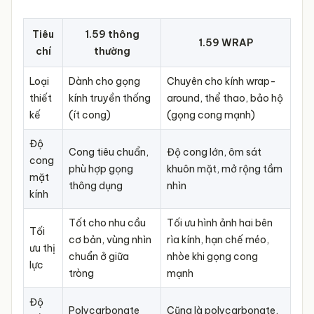
Tốt với đa số
Tối ưu theo từng thông
Tối ưu thị
người dùng,
số mắt & gọng, mở rộng
Tiêu
1.59 thông
lực
vùng nhìn rõ
1.59 WRAP
vùng nhìn rõ
chí
thường
giới hạn hơn
Loại
Dành cho gọng
Chuyên cho kính wrap-
Cá nhân
thiết
kính truyền thống
around, thể thao, bảo hộ
hóa theo
Có (đo fitting: PD, chiều
kế
(ít cong)
(gọng cong mạnh)
gọng &
Không
cao, độ nghiêng gọng...)
khuôn
Độ
mặt
Cong tiêu chuẩn,
Độ cong lớn, ôm sát
cong
phù hợp gọng
khuôn mặt, mở rộng tầm
mặt
Chống
thông dụng
nhìn
Chưa tối ưu,
kính
biến
Tối ưu giảm méo, hạn
có thể bị méo
dạng hình
chế nhòe ảnh ở vùng rìa
hình ở rìa kính
Tốt cho nhu cầu
Tối ưu hình ảnh hai bên
ảnh
Tối
cơ bản, vùng nhìn
rìa kính, hạn chế méo,
ưu thị
chuẩn ở giữa
nhòe khi gọng cong
Độ chính
lực
Chuẩn xác cơ
Chuẩn xác tối đa cho
tròng
mạnh
xác thị
bản
từng người đeo
lực
Độ
Polycarbonate
Cũng là polycarbonate,