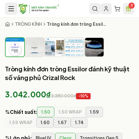
Chuyển đến nội dung chính
3
1
/
5
TRÒNG KÍNH
Tròng kính đơn tròng Essilor đánh kỹ thuật số váng phủ Crizal Rock
Tròng kính đơn tròng Essilor đánh kỹ thuật
số váng phủ Crizal Rock
3.042.000₫
3.380.000₫
-
10
%
Chiết suất
:
1.50
1.50 WRAP
1.59
1.59 WRAP
1.60
1.67
1.74
Lớp phủ
:
BlueUV
Clear
Transitions Gen S