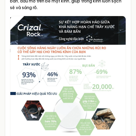
bẩn, dầu mỡ trên bề mặt kính, giúp tròng kính luôn sạch
sẽ và sáng rõ.
Dễ vệ sinh:
Việc làm sạch tròng kính trở nên đơn giản,
tiết kiệm thời gian hơn so với các lớp phủ thông thường.
Chống chói và hạn chế tia UV:
Giúp mắt dễ chịu, tăng
chất lượng hình ảnh và bảo vệ đôi mắt khỏi tác động có
hại của ánh sáng xanh và tia cực tím.