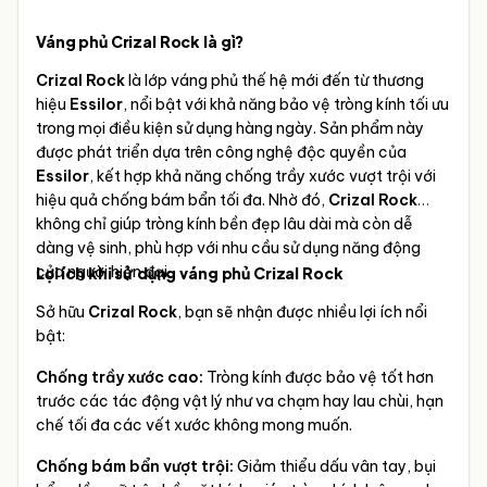
Váng phủ Crizal Rock là gì?
Crizal Rock
là lớp váng phủ thế hệ mới đến từ thương
hiệu
Essilor
, nổi bật với khả năng bảo vệ tròng kính tối ưu
trong mọi điều kiện sử dụng hàng ngày. Sản phẩm này
được phát triển dựa trên công nghệ độc quyền của
Essilor
, kết hợp khả năng chống trầy xước vượt trội với
hiệu quả chống bám bẩn tối đa. Nhờ đó,
Crizal Rock
không chỉ giúp tròng kính bền đẹp lâu dài mà còn dễ
dàng vệ sinh, phù hợp với nhu cầu sử dụng năng động
của người hiện đại.
Lợi ích khi sử dụng váng phủ Crizal Rock
Sở hữu
Crizal Rock
, bạn sẽ nhận được nhiều lợi ích nổi
bật:
Chống trầy xước cao:
Tròng kính được bảo vệ tốt hơn
trước các tác động vật lý như va chạm hay lau chùi, hạn
chế tối đa các vết xước không mong muốn.
Chống bám bẩn vượt trội:
Giảm thiểu dấu vân tay, bụi