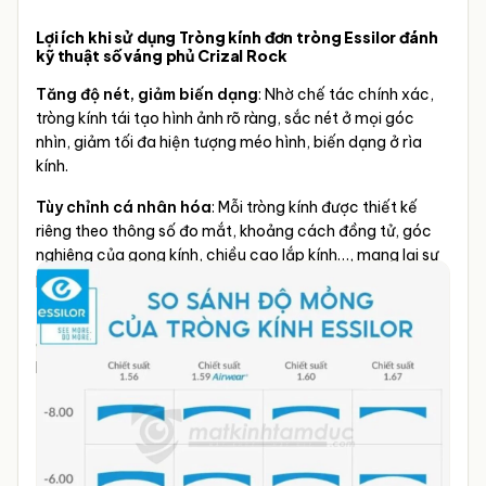
Lợi ích khi sử dụng Tròng kính đơn tròng Essilor đánh
kỹ thuật số váng phủ Crizal Rock
Tăng độ nét, giảm biến dạng
: Nhờ chế tác chính xác,
tròng kính tái tạo hình ảnh rõ ràng, sắc nét ở mọi góc
nhìn, giảm tối đa hiện tượng méo hình, biến dạng ở rìa
kính.
Tùy chỉnh cá nhân hóa
: Mỗi tròng kính được thiết kế
riêng theo thông số đo mắt, khoảng cách đồng tử, góc
nghiêng của gọng kính, chiều cao lắp kính…, mang lại sự
phù hợp tối đa cho từng người đeo.
Thoải mái khi đeo lâu dài
: Thiết kế siêu mỏng, nhẹ và
cân bằng giúp giảm áp lực lên sống mũi và vành tai, phù
hợp cả với trẻ em lẫn người lớn.