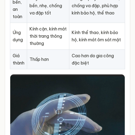
bền,
Người cần trải nghiệm thị
bền, nhẹ, chống
chống va đập, phù hợp
Đa số người
an
Phù hợp
lực cao cấp,
va đập tốt
kính bảo hộ, thể thao
dùng phổ
toàn
với
cận/loạn/thị lực cao,
thông
hoặc có gọng đặc biệt
Kính cận, kính mát
Ứng
Kính thể thao, kính bảo
thời trang thông
Giá thành
Thấp hơn
Cao hơn
dụng
hộ, kính mát ôm sát mặt
thường
Giá
Cao hơn do gia công
Thấp hơn
thành
đặc biệt