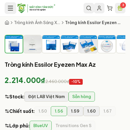
Chuyển đến nội dung chính
3
1
/
20
Tròng kính Ánh Sáng Xanh
Tròng kính Essilor Eyezen Max Az
Tròng kính Essilor Eyezen Max Az
2.214.000₫
2.460.000₫
-
10
%
Stock
:
Đặt LAB Việt Nam
Sẵn hàng
Chiết suất
:
1.50
1.56
1.59
1.60
1.67
Lớp phủ
:
BlueUV
Transitions Gen S