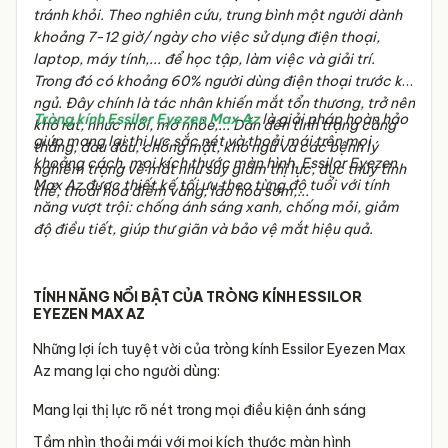
tránh khỏi. Theo nghiên cứu, trung bình một người dành
khoảng 7-12 giờ/ ngày cho việc sử dụng điện thoại,
laptop, máy tính,... để học tập, làm việc và giải trí.
Trong đó có khoảng 60% người dùng điện thoại trước khi
ngủ. Đây chính là tác nhân khiến mắt tổn thương, trở nên
Tròng kính Essilor Eyezen Max Az
là giải pháp hoàn hảo
khô rát, nhức mỏi, mờ nhòe,... Dẫn đến tình trạng căng
giúp mang lại thị lực sắc nét và thoải mái trên mọi
thẳng, đau đầu, chóng mặt, khó ngủ và các bệnh lý
khoảng cách, mọi kích thước màn hình. Essilor Eyezen
nghiêm trọng về mắt như suy giảm thị lực, đục thủy tinh
Max Az được thiết kế tối ưu theo từng độ tuổi với tính
thể, thoái hóa điểm vàng, lão hóa sớm,...
năng vượt trội: chống ánh sáng xanh, chống mỏi, giảm
độ điều tiết, giúp thư giãn và bảo vệ mắt hiệu quả.
TÍNH NĂNG NỔI BẬT CỦA TRÒNG KÍNH ESSILOR
EYEZEN MAX AZ
Những lợi ích tuyệt vời của tròng kính Essilor Eyezen Max
Az mang lại cho người dùng:
Mang lại thị lực rõ nét trong mọi điều kiện ánh sáng
Tầm nhìn thoải mái với mọi kích thước màn hình