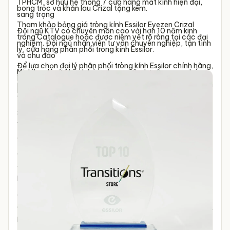
TPHCM, s
ở hữu hệ thống 7 cửa hàng mắt kính hiện đại,
bong tróc và khăn lau Crizal tặng kèm.
sang trọng
Tham khảo bảng giá tròng kính Essilor Eyezen Crizal
Đội ngũ KTV có chuyên môn cao với hơn 10 năm kinh
trong Catalogue hoặc được niêm yết rõ ràng tại các đại
nghiệm.
Đội ngũ nhân viên tư vấn chuyên nghiệp, tận tình
lý, cửa hàng phân phối tròng kính Essilor.
và chu đáo
Để lựa chọn đại lý phân phối tròng kính Essilor chính hãng,
Minh bạch với khách hàng trong việc tư vấn - mua bán -
bạn có thể tra cứu hệ thống phân phối chính thức của
mài lắp kính.
Đo mắt miễn phí với quy trình 12 bước chuẩn
Essilor qua website
https://www.Essilor.vn/
.
Quốc tế
Sản phẩm được phân phối chính thức bởi Công ty Essilor
Việt Nam,
có đầy đủ hóa đơn, thẻ bảo hành, niêm yết giá
công khai
Được kiểm tra kỹ sản phẩm, bao bì trước khi mài lắp kính.
Được test tính năng ánh sáng xanh, đổi màu bằng thiết
bị chuyên dụng
Được chủ động giám sát toàn bộ quá trình thực hiện.
Quy trình mài - lắp kính chuyên nghiệp, nhanh chóng, cắt
kính lấy ngay