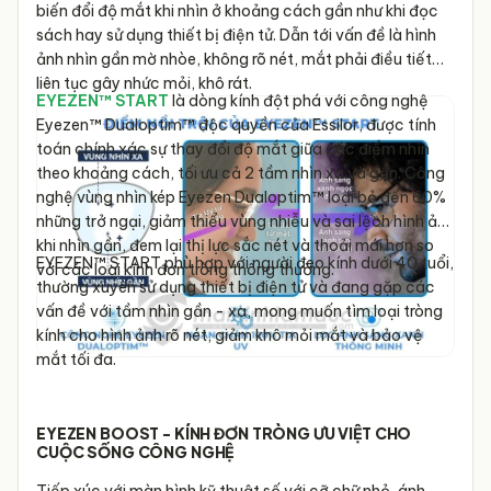
biến đổi độ mắt khi nhìn ở khoảng cách gần như khi đọc
sách hay sử dụng thiết bị điện tử. Dẫn tới vấn đề là hình
ảnh nhìn gần mờ nhòe, không rõ nét, mắt phải điều tiết
liên tục gây nhức mỏi, khô rát.
EYEZEN™ START
là dòng kính đột phá với công nghệ
Eyezen™ Dualoptim™ độc quyền của Essilor, được tính
toán chính xác sự thay đổi độ mắt giữa các điểm nhìn
theo khoảng cách, tối ưu cả 2 tầm nhìn xa và gần. Công
nghệ vùng nhìn kép Eyezen Dualoptim™ loại bỏ đến 60%
những trở ngại, giảm thiểu vùng nhiễu và sai lệch hình ảnh
khi nhìn gần, đem lại thị lực sắc nét và thoải mái hơn so
EYEZEN™ START phù hợp với người đeo kính dưới 40 tuổi,
với các loại kính đơn tròng thông thường.
thường xuyên sử dụng thiết bị điện tử và đang gặp các
vấn đề với tầm nhìn gần - xa, mong muốn tìm loại tròng
kính cho hình ảnh rõ nét, giảm khô mỏi mắt và bảo vệ
mắt tối đa.
EYEZEN BOOST - KÍNH ĐƠN TRÒNG ƯU VIỆT CHO
CUỘC SỐNG CÔNG NGHỆ
Tiếp xúc với màn hình kỹ thuật số với cỡ chữ nhỏ, ánh