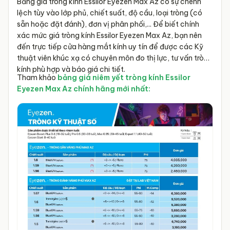
Bảng giá tròng kính Essilor Eyezen Max Az có sự chênh
lệch tùy vào lớp phủ, chiết suất, độ cầu, loại tròng (có
sẵn hoặc đặt đánh), đơn vị phân phối,... Để biết chính
xác mức giá tròng kính Essilor Eyezen Max Az, bạn nên
đến trực tiếp cửa hàng mắt kính uy tín để được các Kỹ
thuật viên khúc xạ có chuyên môn đo thị lực, tư vấn tròng
kính phù hợp và báo giá chi tiết.
Tham khảo
bảng giá niêm yết tròng kính Essilor
Eyezen Max Az chính hãng mới nhất: