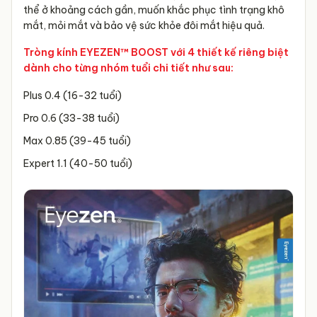
thể ở khoảng cách gần, muốn khắc phục tình trạng khô
mắt, mỏi mắt và bảo vệ sức khỏe đôi mắt hiệu quả.
Tròng kính EYEZEN™ BOOST với 4 thiết kế riêng biệt
dành cho từng nhóm tuổi chi tiết như sau:
Plus 0.4 (16-32 tuổi)
Pro 0.6 (33-38 tuổi)
Max 0.85 (39-45 tuổi)
Expert 1.1 (40-50 tuổi)