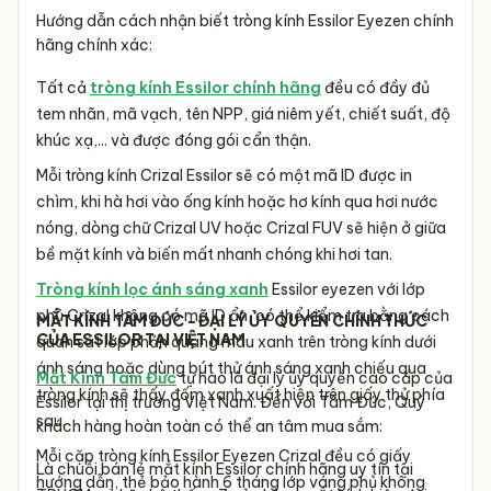
Hướng dẫn cách nhận biết tròng kính Essilor Eyezen chính
hãng chính xác:
Tất cả
tròng kính Essilor chính hãng
đều có đầy đủ
tem nhãn, mã vạch, tên NPP, giá niêm yết, chiết suất, độ
khúc xạ,... và được đóng gói cẩn thận.
Mỗi tròng kính Crizal Essilor sẽ có một mã ID được in
chìm, khi hà hơi vào ống kính hoặc hơ kính qua hơi nước
nóng, dòng chữ Crizal UV hoặc Crizal FUV sẽ hiện ở giữa
bề mặt kính và biến mất nhanh chóng khi hơi tan.
Tròng kính lọc ánh sáng xanh
Essilor eyezen với lớp
phủ Crizal không có mã ID ẩn, có thể kiểm tra bằng cách
MẮT KÍNH TÂM ĐỨC - ĐẠI LÝ ỦY QUYỀN CHÍNH THỨC
CỦA ESSILOR TẠI VIỆT NAM
quan sát lớp phản quang màu xanh trên tròng kính dưới
ánh sáng hoặc dùng bút thử ánh sáng xanh chiếu qua
Mắt Kính Tâm Đức
tự hào là đại lý ủy quyền cao cấp của
tròng kính sẽ thấy đốm xanh xuất hiện trên giấy thử phía
Essilor tại thị trường Việt Nam. Đến với Tâm Đức, Quý
sau.
khách hàng hoàn toàn có thể an tâm mua sắm:
Mỗi cặp tròng kính Essilor Eyezen Crizal đều có giấy
Là chuỗi bán lẻ mắt kính Essilor chính hãng uy tín tại
hướng dẫn, thẻ bảo hành 6 tháng lớp váng phủ không