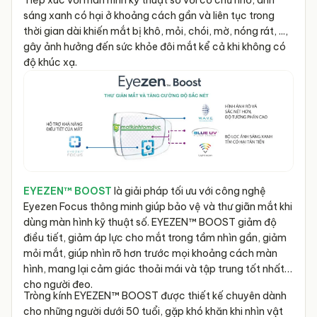
sáng xanh có hại ở khoảng cách gần và liên tục trong
thời gian dài khiến mắt bị khô, mỏi, chói, mờ, nóng rát, ...,
gây ảnh hưởng đến sức khỏe đôi mắt kể cả khi không có
độ khúc xạ.
EYEZEN™ BOOST
là giải pháp tối ưu với công nghệ
Eyezen Focus thông minh giúp bảo vệ và thư giãn mắt khi
dùng màn hình kỹ thuật số. EYEZEN™ BOOST giảm độ
điều tiết, giảm áp lực cho mắt trong tầm nhìn gần, giảm
mỏi mắt, giúp nhìn rõ hơn trước mọi khoảng cách màn
hình, mang lại cảm giác thoải mái và tập trung tốt nhất
cho người đeo.
Tròng kính EYEZEN™ BOOST được thiết kế chuyên dành
cho những người dưới 50 tuổi, gặp khó khăn khi nhìn vật