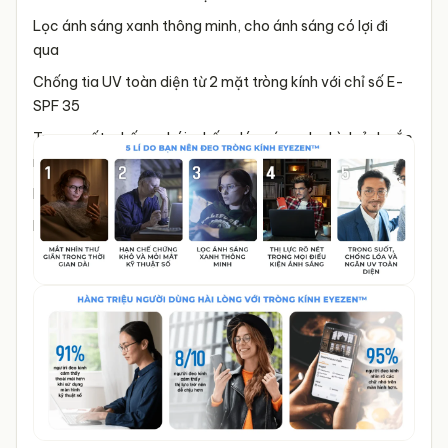
Lọc ánh sáng xanh thông minh, cho ánh sáng có lợi đi
qua
Chống tia UV toàn diện từ 2 mặt tròng kính với chỉ số E-
SPF 35
Trong suốt, chống chói, chống lóa sáng cho hình ảnh sắc
nét
Hạn chế bám trầy xước, bảo hành lớp váng phủ 6 tháng
Hạn chế bám bẩn, bám nước, bám bụi, vết dầu, bám vân
tay,...