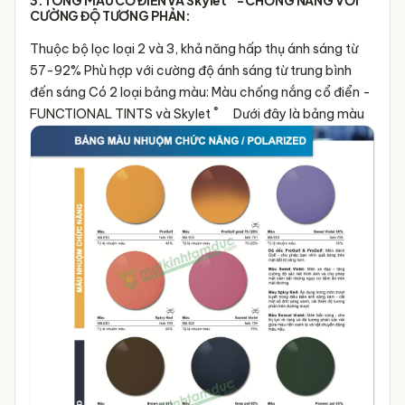
3.TÔNG MÀU CỔ ĐIỂN VÀ Skylet
- CHỐNG NẮNG VỚI
CƯỜNG ĐỘ TƯƠNG PHẢN:
Thuộc bộ lọc loại 2 và 3, khả năng hấp thụ ánh sáng từ
57-92% Phù hợp với cường độ ánh sáng từ trung bình
đến sáng Có 2 loại bảng màu: Màu chống nắng cổ điển -
®
FUNCTIONAL TINTS và Skylet
Dưới đây là bảng màu