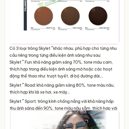
®
Có 3 loại tròng Skylet
khác nhau, phù hợp cho từng nhu
cầu riêng trong từng điều kiện ánh sáng như sau:
®
Skylet
Fun: khả năng giảm sáng 70%, tone màu cam,
thích hợp trong điều kiện ánh sáng mờ hoặc các hoạt
động thể thao như: trượt tuyết, đi bộ đường dài....
®
Skylet
Road: khả năng giảm sáng 80%, tone màu nâu,
thích hợp khi lái xe hơi, xe máy...
®
Skylet
Sport: tròng kính chống nắng với khả năng hấp
thụ ánh sáng đến 90%, tone màu nâu sẫm, thích hợp với
điều kiện ánh nắng chói.