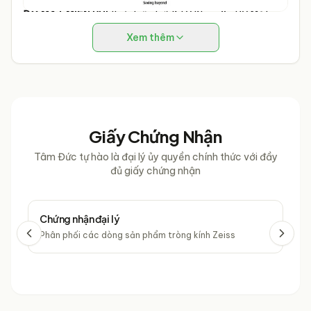
ĐO MẮT MIỄN PHÍ
thực hiển bởi KTV Khúc Xạ BV Mắt
TPHCM hơn 10 năm kinh nghiệm cùng trang thiết bị máy
Xem thêm
móc hiện đại & tự động.
Giấy Chứng Nhận
Tâm Đức tự hào là đại lý ủy quyền chính thức với đầy
đủ giấy chứng nhận
Chứng nhận đại lý
Chứ
Phân phối các dòng sản phẩm tròng kính Zeiss
Phâ