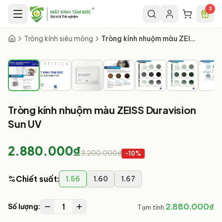
Chuyển đến nội dung chính
3
1
/
17
Tròng kính siêu mỏng
Tròng kính nhuộm màu ZEISS Duravision Sun UV
Tròng kính nhuộm màu ZEISS Duravision
Sun UV
2.880.000₫
3.200.000₫
-
10
%
Chiết suất
:
1.56
1.60
1.67
1
2.880.000₫
Số lượng:
Tạm tính: