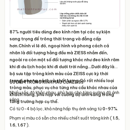
87% người tiêu dùng đeo kính râm tại các sự kiện
sang trọng để trông thời trang và đẳng cấp
hơn.Chính vì lẽ đó, ngoại hình và phong cách cá
nhân là đối tượng hằng đầu mà ZIESS nhắm đến,
ngoài ra còn một số đối tượng khác như đeo kính râm
khi đi du lịch hoặc khi đi dưới trời nắng...Dưới đây là
bộ sưu tập tròng kính màu của ZEISS cực kỳ thời
trang, phong cách và chất lượng.Có rất nhiều loại
ƯU ĐIỂM TRÒNG KÍNH MÀU CỦA ZEISS
tròng màu, phục vụ cho từng nhu cầu khác nhau của
Nhiều sắc độ khắc nhau, phù hợp cho từng cường độ ánh
khách hàng, phù hợp với cường độ ánh sáng trong
sáng.
từng trường hợp cụ thể.
Có từ 0-4 bộ lọc, khả năng hấp thụ ánh sáng từ
0-97%
.
Phạm vị màu có sẵn cho nhiều chiết suất tròng kính (
1.5,
1.6, 1.67
).