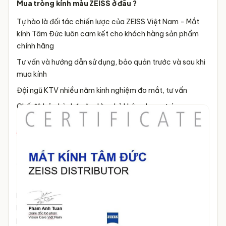
Mua tròng kính màu ZEISS ở đâu ?
Tự hào là đối tác chiến lược của ZEISS Việt Nam - Mắt
kính Tâm Đức luôn cam kết cho khách hàng sản phẩm
chính hãng
Tư vấn và hướng dẫn sử dụng, bảo quản trước và sau khi
mua kính
Đội ngũ KTV nhiều năm kinh nghiệm đo mắt, tư vấn
Chế độ bảo hành 1 năm lớp phủ không bong tróc
ĐẾN VỚI TÂM ĐỨC:
Trải nghiệm không gian mua sắm hoàn toàn mới, kính
được bày trí theo phong cách châu Âu, khách hàng có
thể thỏa sức lựa chọn và thử kính không giới hạn.
Luôn có nhân viên tư vấn để bạn chọn được mẫu kính phù
hợp nhất với khuôn mặt, tạo điểm nhấn và thay đổi
phong cách