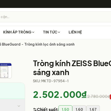
 cận...
KÍNH ÁP TRÒNG
TIN TỨC
LIÊN HỆ
S BlueGuard - Tròng kính lọc ánh sáng xanh
1
/
7
Tròng kính ZEISS Blue
sáng xanh
SKU:
MKTD-97954-1
2.502.000₫
2.780.000₫
Chiết suất
:
1.50
1.60
1.67