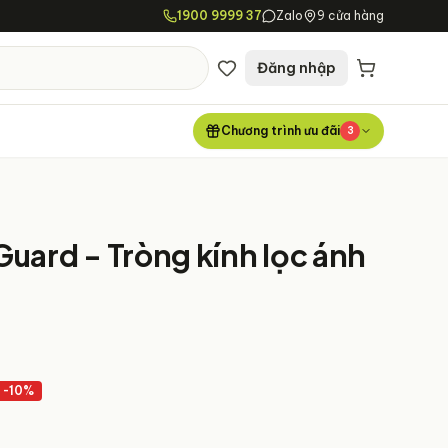
1900 9999 37
Zalo
9 cửa hàng
Đăng nhập
Chương trình ưu đãi
3
Guard - Tròng kính lọc ánh
-
10
%