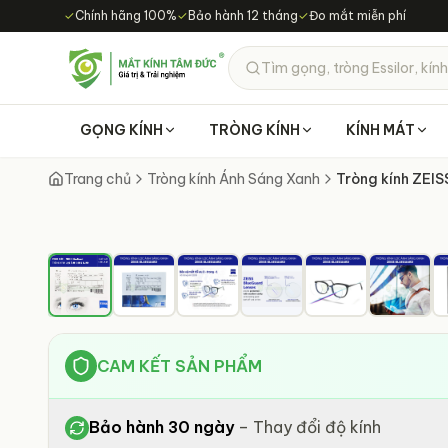
Chuyển đến nội dung chính
✓
Chính hãng 100%
✓
Bảo hành 12 tháng
✓
Đo mắt miễn phí
Tìm gọng, tròng Essilor, kính
GỌNG KÍNH
TRÒNG KÍNH
KÍNH MÁT
Trang chủ
Tròng kính Ánh Sáng Xanh
Tròng kính ZEIS
CAM KẾT SẢN PHẨM
Bảo hành 30 ngày
–
Thay đổi độ kính