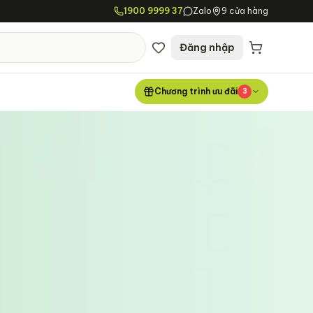
1900 9999 37
Zalo
9 cửa hàng
Đăng nhập
Chương trình ưu đãi
3