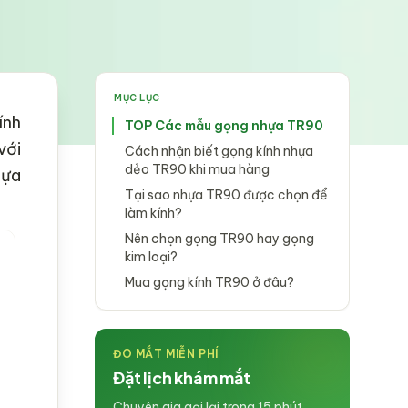
MỤC LỤC
ính
TOP Các mẫu gọng nhựa TR90
với
Cách nhận biết gọng kính nhựa
dẻo TR90 khi mua hàng
lựa
Tại sao nhựa TR90 được chọn để
làm kính?
Nên chọn gọng TR90 hay gọng
kim loại?
Mua gọng kính TR90 ở đâu?
ĐO MẮT MIỄN PHÍ
Đặt lịch khám mắt
Chuyên gia gọi lại trong 15 phút