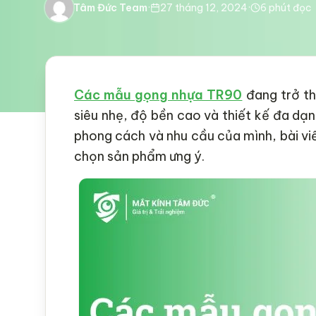
Tâm Đức Team
·
27 tháng 12, 2024
·
6
phút đọc
Các mẫu gọng nhựa TR90
đang trở th
siêu nhẹ, độ bền cao và thiết kế đa d
phong cách và nhu cầu của mình, bài viế
chọn sản phẩm ưng ý.