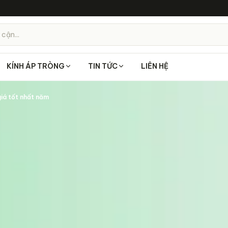
 cận...
KÍNH ÁP TRÒNG
TIN TỨC
LIÊN HỆ
iá tốt nhất năm