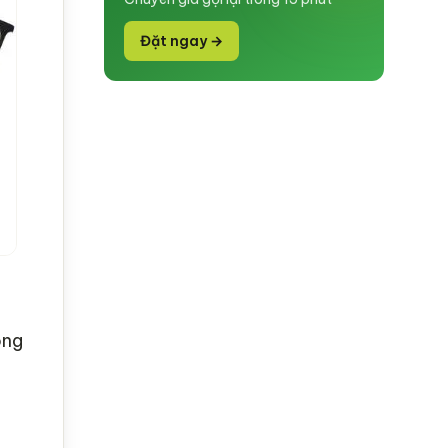
Đặt ngay →
ong