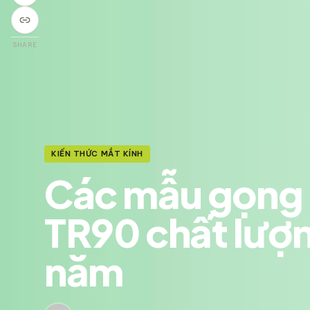
SHARE
KIẾN THỨC MẮT KÍNH
Các mẫu gọng 
TR90 chất lượn
năm