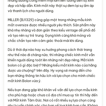
những đường cong mềm mại làm liên tưởng đến sự xinh
đẹp và hấp dẫn. Kính mắt này thật sự đem lại sự ấm áp
và thanh lịch cho người dùng.
MILLER (BJ1329) cũng góp mặt trong những mẫu kính
mắt oversize được nhiều người yêu thích. Sản phẩm này
khá nhẹ nhàng và đơn giản theo kiểu vintage dễ phối đồ
và tạo nên sự trẻ trung. Gọng kính cũng khá mỏng và
chắc chắn tạo nên cảm giác thoải mái khi dùng.
Dù ở thời đại nào hay xu hướng phong cách thời trang
như thế nào đi chăng nữa, thì những chiếc kính mắt vẫn
khiến người dùng toát lên những nét đẹp riêng. Mắt kính
bolon có gì đặc biệt? Những kiểu mắt kính nào của hãng
được ưa chuộng? trên đây. Hy vọng sẽ mang đến cho
bạn những thông tin hữu ích và lựa chọn cho mình chiếc
mắt kính Bolon vừa ý.
Nếu bạn đang gặp khó khăn về vấn đề lựa chọn mẫu kính
cho phù hợp hoặc chưa có địa chỉ mua uy tín thì hãy đến
với Mắt kính Tâm Đức. Nơi có rất nhiều sự lựa chọn cũng
như tư vấn chính xác cho bạn về loại kính bạn cần. Không