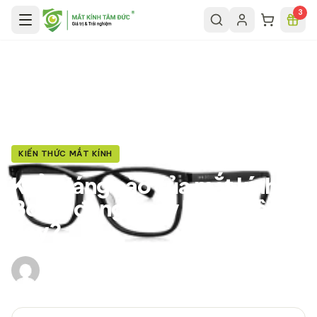
Chuyển đến nội dung chính
3
Trang chủ
/
Tin tức
/
Kiểu dáng nào của mắt kính Bolon đang “gây bão” hiện nay?
KIẾN THỨC MẮT KÍNH
Kiểu dáng nào của mắt kính
Bolon đang “gây bão” hiện
nay?
Mắt Kính Tâm Đức
·
19 tháng 4, 2021
·
9
phút đọc