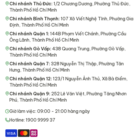
Chi nhánh Thủ Đức
:
1/2 Chương Dương, Phường Thủ Đức,
Thành Phố Hồ Chí Minh
Chi nhánh Bình Thạnh
:
107 Xô Viết Nghệ Tĩnh, Phường Gia
Định, Thành Phố Hồ Chí Minh
Chi nhánh Quận 1
:
144B Phạm Viết Chánh, Phường Cầu
Ông Lãnh, Thành Phố Hồ Chí Minh
Chi nhánh Gò Vấp
:
438 Quang Trung, Phường Gò Vấp,
Thành Phố Hồ Chí Minh
Chi nhánh Quận 7
:
328 Nguyễn Thị Thập, Phường Tân
Hưng, Thành Phố Hồ Chí Minh
Chi nhánh Quận 12
:
123/1 Nguyễn Ảnh Thủ, Xã Bà Điểm,
Thành Phố Hồ Chí Minh
Chi nhánh Quận 9
:
252 Lê Văn Việt, Phường Tăng Nhơn
Phú, Thành Phố Hồ Chí Minh
Giờ làm việc: 09:00 - 21:00 hàng ngày
Hotline: 1900 9999 37
VISA