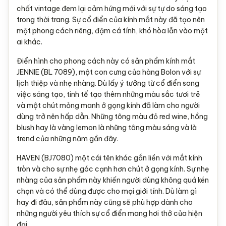
chất vintage đem lại cảm hứng mới với sự tự do sáng tạo
trong thời trang. Sự cổ điển của kính mắt này đã tạo nên
một phong cách riêng, đậm cá tính, khó hòa lẫn vào một
ai khác.
Điển hình cho phong cách này có sản phẩm kính mắt
JENNIE (BL 7089), một con cưng của hàng Bolon với sự
lịch thiệp và nhẹ nhàng. Dù lấy ý tưởng từ cổ điển song
việc sáng tạo, tinh tế tạo thêm những màu sắc tươi trẻ
và một chút mỏng manh ở gọng kính đã làm cho người
dùng trở nên hấp dẫn. Những tông màu đỏ red wine, hồng
blush hay là vàng lemon là những tông màu sáng và là
trend của những năm gần đây.
HAVEN (BJ7080) một cái tên khác gắn liền với mắt kính
tròn và cho sự nhẹ góc cạnh hơn chút ở gọng kính. Sự nhẹ
nhàng của sản phẩm này khiến người dùng không quá kén
chọn và có thể dùng được cho mọi giới tính. Dù làm gì
hay đi đâu, sản phẩm này cũng sẽ phù hợp dành cho
những người yêu thích sự cổ điển mang hơi thở của hiện
đại.