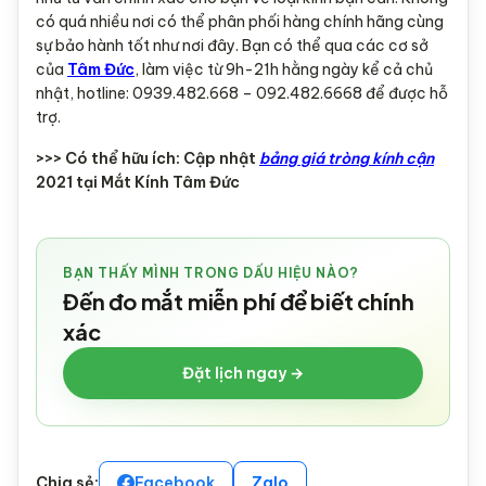
có quá nhiều nơi có thể phân phối hàng chính hãng cùng
sự bảo hành tốt như nơi đây. Bạn có thể qua các cơ sở
của
Tâm Đức
, làm việc từ 9h-21h hằng ngày kể cả chủ
nhật, hotline: 0939.482.668 – 092.482.6668 để được hỗ
trợ.
>>> Có thể hữu ích: Cập nhật
bảng giá tròng kính cận
2021 tại Mắt Kính Tâm Đức
BẠN THẤY MÌNH TRONG DẤU HIỆU NÀO?
Đến đo mắt miễn phí để biết chính
xác
Đặt lịch ngay →
Chia sẻ:
Facebook
Zalo