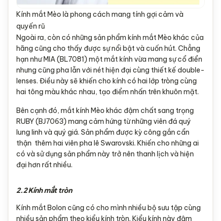
Kính mắt Mèo là phong cách mang tính gợi cảm và
quyến rũ
Ngoài ra, còn có những sản phẩm kính mắt Mèo khác của
hãng cũng cho thấy được sự nổi bật và cuốn hút. Chẳng
hạn như MIA (BL7081) một mắt kính vừa mang sự cổ điển
nhưng cũng pha lẫn với nét hiện đại cùng thiết kế double-
lenses. Điều này sẽ khiến cho kính có hai lớp tròng cùng
hai tông màu khác nhau, tạo điểm nhấn trên khuôn mặt.
Bên cạnh đó, mắt kính Mèo khác đậm chất sang trọng
RUBY (BJ7063) mang cảm hứng từ những viên đá quý
lung linh và quý giá. Sản phẩm được kỳ công gắn cẩn
thận thêm hai viên pha lê Swarovski. Khiến cho những ai
có và sử dụng sản phẩm này trở nên thanh lịch và hiện
đại hơn rất nhiều.
2.2 Kính mắt tròn
Kính mắt Bolon cũng có cho mình nhiều bộ sưu tập cùng
nhiều sản phẩm theo kiểu kính tròn. Kiểu kính này đậm