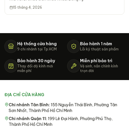
15 tháng 4, 2026
Hệ thống cửa hàng
Bảo hành 1 năm
9 chi nhánh tại Tp.HCM
Lỗi kỹ thuật sản phẩm
Bảo hành 30 ngày
Miễn phí bảo trì
Thay đổi độ kính mới
Vệ sinh, nắn chỉnh kính
miễn phí
trọn đời
ĐỊA CHỈ CỬA HÀNG
Chi nhánh Tân Bình
:
155 Nguyễn Thái Bình, Phường Tân
Sơn Nhất, Thành Phố Hồ Chí Minh
Chi nhánh Quận 11
:
199 Lê Đại Hành, Phường Phú Thọ,
Thành Phố Hồ Chí Minh