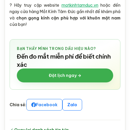
? Hãy truy cập website
matkinhtamduc.vn
hoặc đến
ngay cửa hàng Mắt Kính Tâm Đức gần nhất để khám phá
và
chọn gọng kính cận phù hợp với khuôn mặt nam
của bạn!
BẠN THẤY MÌNH TRONG DẤU HIỆU NÀO?
Đến đo mắt miễn phí để biết chính
xác
Đặt lịch ngay →
Chia sẻ:
Facebook
Zalo