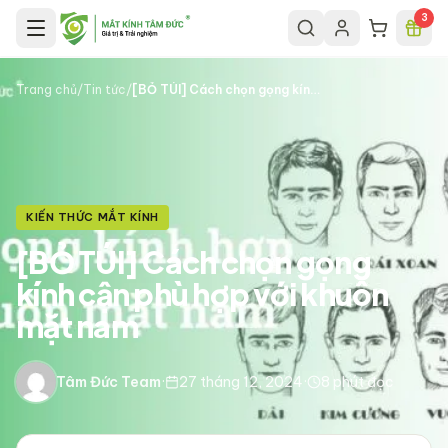
Chuyển đến nội dung chính
3
Trang chủ
/
Tin tức
/
[BỎ TÚI] Cách chọn gọng kính cận phù hợp với khuôn mặt nam​
KIẾN THỨC MẮT KÍNH
[BỎ TÚI] Cách chọn gọng
kính cận phù hợp với khuôn
mặt nam​
Tâm Đức Team
·
27 tháng 12, 2024
·
8
phút đọc