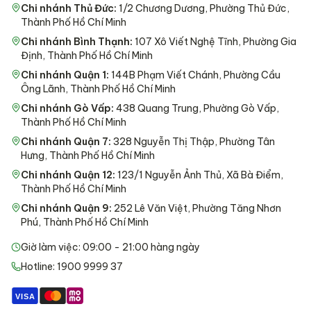
Chi nhánh Thủ Đức
:
1/2 Chương Dương, Phường Thủ Đức,
Thành Phố Hồ Chí Minh
Chi nhánh Bình Thạnh
:
107 Xô Viết Nghệ Tĩnh, Phường Gia
Định, Thành Phố Hồ Chí Minh
Chi nhánh Quận 1
:
144B Phạm Viết Chánh, Phường Cầu
Ông Lãnh, Thành Phố Hồ Chí Minh
Chi nhánh Gò Vấp
:
438 Quang Trung, Phường Gò Vấp,
Thành Phố Hồ Chí Minh
Chi nhánh Quận 7
:
328 Nguyễn Thị Thập, Phường Tân
Hưng, Thành Phố Hồ Chí Minh
Chi nhánh Quận 12
:
123/1 Nguyễn Ảnh Thủ, Xã Bà Điểm,
Thành Phố Hồ Chí Minh
Chi nhánh Quận 9
:
252 Lê Văn Việt, Phường Tăng Nhơn
Phú, Thành Phố Hồ Chí Minh
Giờ làm việc: 09:00 - 21:00 hàng ngày
Hotline: 1900 9999 37
VISA