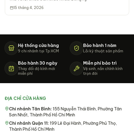
15 tháng 4, 2026
Hệ thống cửa hàng
Bảo hành 1 năm
9 chi nhánh tại Tp.HCM
Lỗi kỹ thuật sản phẩm
Bảo hành 30 ngày
Miễn phí bảo trì
Thay đổi độ kính mới
Vệ sinh, nắn chỉnh kính
miễn phí
trọn đời
ĐỊA CHỈ CỬA HÀNG
Chi nhánh Tân Bình
:
155 Nguyễn Thái Bình, Phường Tân
Sơn Nhất, Thành Phố Hồ Chí Minh
Chi nhánh Quận 11
:
199 Lê Đại Hành, Phường Phú Thọ,
Thành Phố Hồ Chí Minh