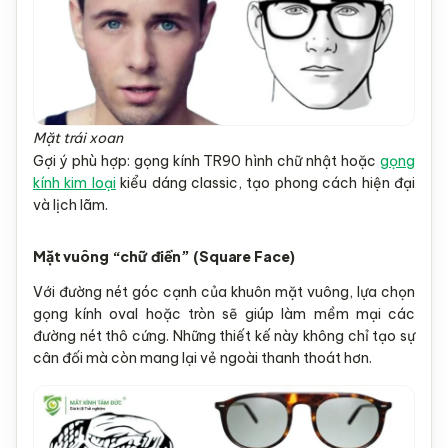
Mặt trái xoan
Gợi ý phù hợp: gọng kính TR90 hình chữ nhật hoặc
gọng
kính kim loại
kiểu dáng classic, tạo phong cách hiện đại
và lịch lãm.
Mặt vuông “chữ điền” (Square Face)
Với đường nét góc cạnh của khuôn mặt vuông, lựa chọn
gọng kính oval hoặc tròn sẽ giúp làm mềm mại các
đường nét thô cứng. Những thiết kế này không chỉ tạo sự
cân đối mà còn mang lại vẻ ngoài thanh thoát hơn.